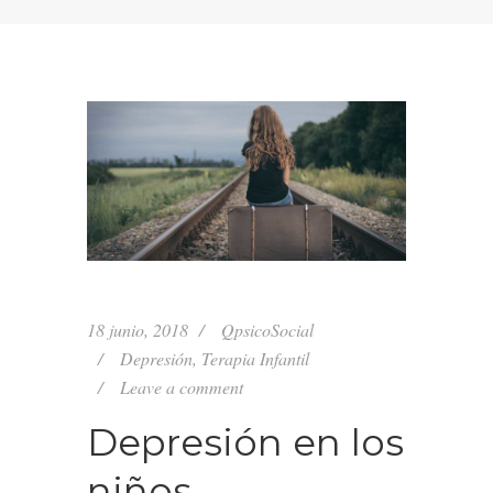
18 junio, 2018
QpsicoSocial
Depresión
,
Terapia Infantil
Leave a comment
Depresión en los
niños