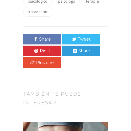
psicológico
psicólogo
terapia
tratamiento
Share
Tweet
Pin it
Share
Plus one
TAMBIÉN TE PUEDE
INTERESAR